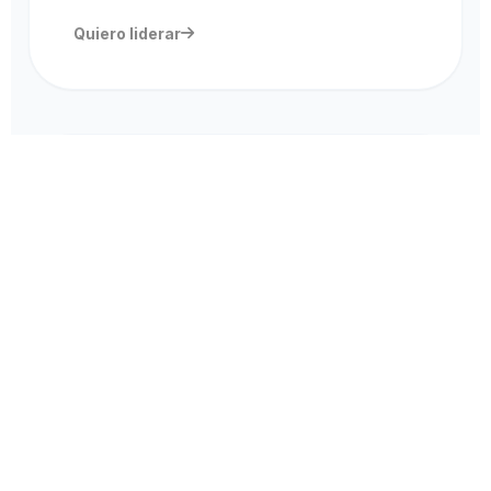
Quiero liderar
Alianzas Estratégicas
Exclusivo para ONGs. No reemplazamos a las
organizaciones; las fortalecemos con
capacitación, recursos y programas educativos
de valor.